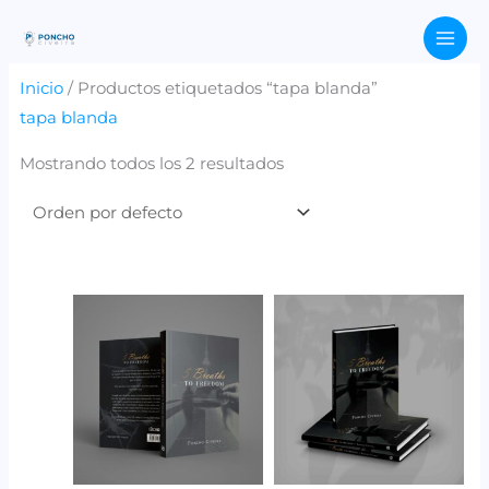
Ir
content
al
contenido
Inicio
/ Productos etiquetados “tapa blanda”
tapa blanda
Mostrando todos los 2 resultados