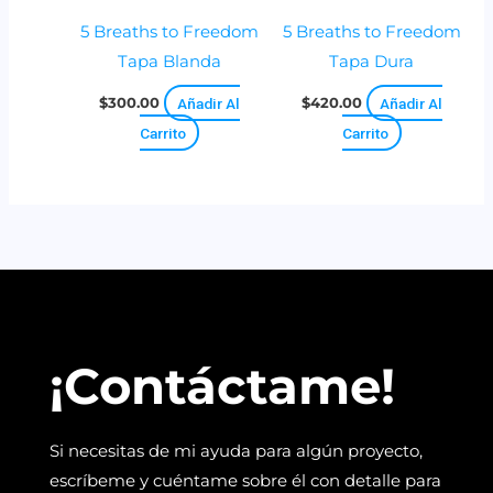
5 Breaths to Freedom
5 Breaths to Freedom
Tapa Blanda
Tapa Dura
$
300.00
Añadir Al
$
420.00
Añadir Al
Carrito
Carrito
¡Contáctame!
Si necesitas de mi ayuda para algún proyecto,
escríbeme y cuéntame sobre él con detalle para